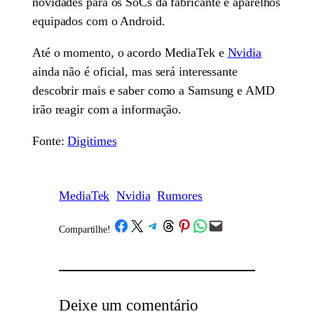
novidades para os SoCs da fabricante e aparelhos
equipados com o Android.
Até o momento, o acordo MediaTek e
Nvidia
ainda não é oficial, mas será interessante
descobrir mais e saber como a Samsung e AMD
irão reagir com a informação.
Fonte:
Digitimes
MediaTek
Nvidia
Rumores
Share on Facebook
Share on X
Share on Telegram
Share on Threads
Share on Pinterest
Share on WhatsApp
Email this Page
Compartilhe!
/
Deixe um comentário