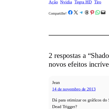
Ação
Nvidia
Tegra HD
Tiro
Share on Facebook
Share on X
Share on Telegram
Share on Threads
Share on Pinterest
Share on What
Email this Page
Compartilhe!
/
2 respostas a “Shad
novos efeitos incríve
Jean
14 de novembro de 2013
Dá para otimizar os gráficos 
Dead Trigger?