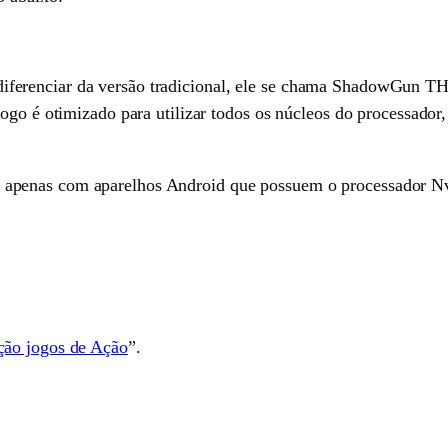
erenciar da versão tradicional, ele se chama ShadowGun THD
jogo é otimizado para utilizar todos os núcleos do processado
penas com aparelhos Android que possuem o processador Nvi
ção jogos de Ação
”.