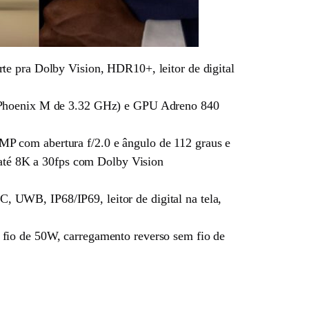
e pra Dolby Vision, HDR10+, leitor de digital
 Phoenix M de 3.32 GHz) e GPU Adreno 840
0MP com abertura f/2.0 e ângulo de 112 graus e
 até 8K a 30fps com Dolby Vision
UWB, IP68/IP69, leitor de digital na tela,
io de 50W, carregamento reverso sem fio de