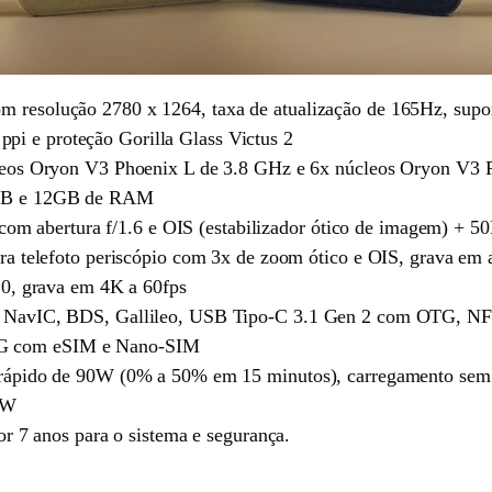
esolução 2780 x 1264, taxa de atualização de 165Hz, suport
 ppi e proteção Gorilla Glass Victus 2
leos Oryon V3 Phoenix L de 3.8 GHz e 6x núcleos Oryon V3
2GB e 12GB de RAM
 com abertura f/1.6 e OIS (estabilizador ótico de imagem) + 5
ra telefoto periscópio com 3x de zoom ótico e OIS, grava em
.0, grava em 4K a 60fps
NavIC, BDS, Gallileo, USB Tipo-C 3.1 Gen 2 com OTG, NFC, 
e 5G com eSIM e Nano-SIM
rápido de 90W (0% a 50% em 15 minutos), carregamento sem f
5W
r 7 anos para o sistema e segurança.