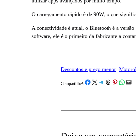
utilizar apps avançados por muito tempo.
O carregamento rápido é de 90W, o que signifi
A conectividade é atual, o Bluetooth é a vers
software, ele é o primeiro da fabricante a conta
Descontos e preço menor
Motorol
Share on Facebook
Share on X
Share on Telegram
Share on Threads
Share on Pinterest
Share on What
Email this Page
Compartilhe!
/