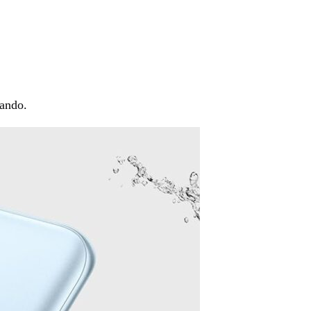
gando.