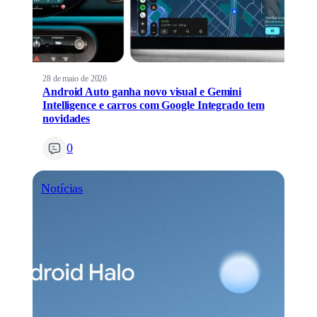
28 de maio de 2026
Android Auto ganha novo visual e Gemini
Intelligence e carros com Google Integrado tem
novidades
0
Notícias