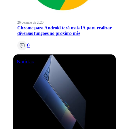
26 de maio de 2026
Chrome para Android terá mais IA para realizar
diversas funções no próximo mês
0
Notícias