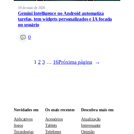
19 de maio de 2026
Gemini Intelligence no Android automatiza
tarefas, tem widgets personalizados e IA focada
no usuário
0
1
2
3
…
16
Próxima página
→
Novidades em
Os mais recentes
Descubra mais em
Aplicativos
Acessórios
Atualização
Jogos
Tablets
Interessante
Tecnologias
Telefones
Opinião