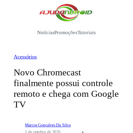
Pular
para
/
o
conteúdo
Notícias
Promoções
Tutoriais
Acessórios
Novo Chromecast
finalmente possui controle
remoto e chega com Google
TV
Marcos Gonçalves Da Silva
1 de outubro de 2020