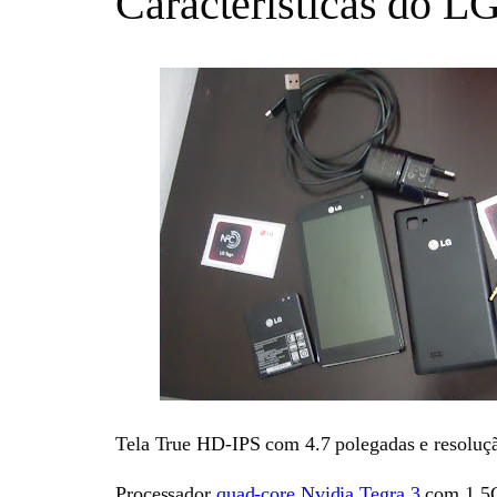
Caracteristicas do 
Tela True HD-IPS com 4.7 polegadas e resoluç
Processador
quad-core Nvidia Tegra 3
com 1.5G