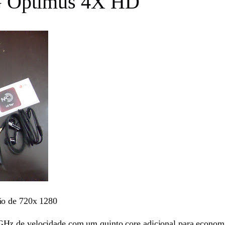
LG Optimus 4X HD
ão de 720x 1280
Hz de velocidade com um quinto core adicional para econo