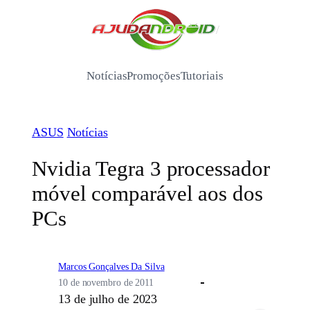
Pular
para
/
o
conteúdo
Notícias
Promoções
Tutoriais
ASUS
Notícias
Nvidia Tegra 3 processador
móvel comparável aos dos
PCs
Marcos Gonçalves Da Silva
10 de novembro de 2011
13 de julho de 2023