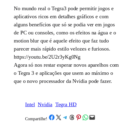
No mundo real o Tegra3 pode permitir jogos e
aplicativos ricos em detalhes gráficos e com
alguns benefícios que só se podia ver em jogos
de PC ou consoles, como os efeitos na água e o
motion blur que é aquele efeito que faz tudo
parecer mais rápido estilo velozes e furiosos.
https://youtu.be/2U2r3yKg0Ng
Agora só nos restar esperar novos aparelhos com
o Tegra 3 e aplicações que usem ao máximo o
que o novo processador da Nvidia pode fazer.
Intel
Nvidia
Tegra HD
Share on Facebook
Share on X
Share on Telegram
Share on Threads
Share on Pinterest
Share on WhatsApp
Email this Page
Compartilhe!
/