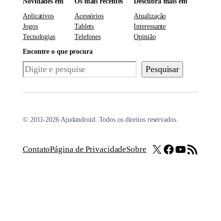
Novidades em
Os mais recentes
Descubra mais em
Aplicativos
Acessórios
Atualização
Jogos
Tablets
Interessante
Tecnologias
Telefones
Opinião
Encontre o que procura
Pesquisar
Pesquisar
© 2011-2026 Ajudandroid. Todos os direitos reservados.
X
Facebook
Youtube
Feed RSS
Contato
Página de Privacidade
Sobre