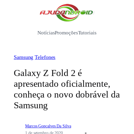
Pular
para
/
o
conteúdo
Notícias
Promoções
Tutoriais
Samsung
Telefones
Galaxy Z Fold 2 é
apresentado oficialmente,
conheça o novo dobrável da
Samsung
Marcos Gonçalves Da Silva
1 de setembro de 2020