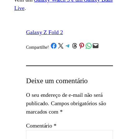
Live
.
Galaxy Z Fold 2
Share on Facebook
Share on X
Share on Telegram
Share on Threads
Share on Pinterest
Share on WhatsApp
Email this Page
Compartilhe!
/
Deixe um comentário
O seu endereço de e-mail não será
publicado.
Campos obrigatórios são
marcados com
*
Comentário
*