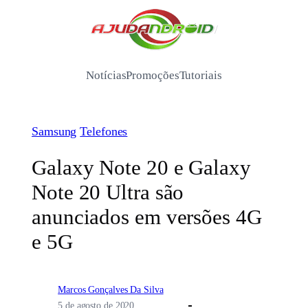
Pular
para
/
o
conteúdo
Notícias
Promoções
Tutoriais
Samsung
Telefones
Galaxy Note 20 e Galaxy
Note 20 Ultra são
anunciados em versões 4G
e 5G
Marcos Gonçalves Da Silva
5 de agosto de 2020