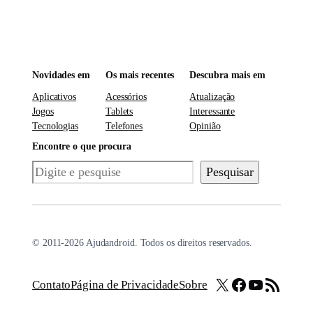
Novidades em
Os mais recentes
Descubra mais em
Aplicativos
Acessórios
Atualização
Jogos
Tablets
Interessante
Tecnologias
Telefones
Opinião
Encontre o que procura
Pesquisar
Pesquisar
© 2011-2026 Ajudandroid. Todos os direitos reservados.
X
Facebook
Youtube
Feed RSS
Contato
Página de Privacidade
Sobre