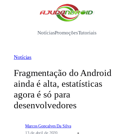
Pular
para
/
o
conteúdo
Notícias
Promoções
Tutoriais
Notícias
Fragmentação do Android
ainda é alta, estatísticas
agora é só para
desenvolvedores
Marcos Gonçalves Da Silva
13 de abril de 2020