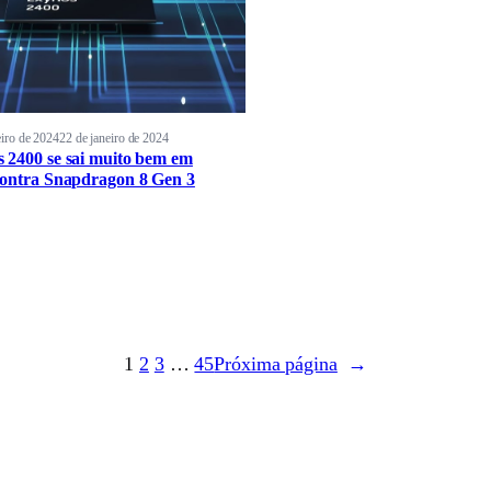
eiro de 2024
22 de janeiro de 2024
 2400 se sai muito bem em
contra Snapdragon 8 Gen 3
1
2
3
…
45
Próxima página
→