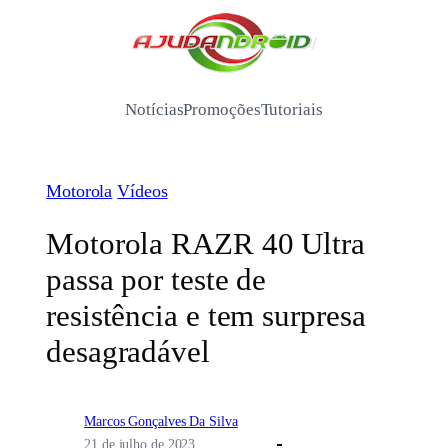
Pular
para
/
o
conteúdo
Notícias
Promoções
Tutoriais
Motorola
Vídeos
Motorola RAZR 40 Ultra
passa por teste de
resistência e tem surpresa
desagradável
Marcos Gonçalves Da Silva
21 de julho de 2023