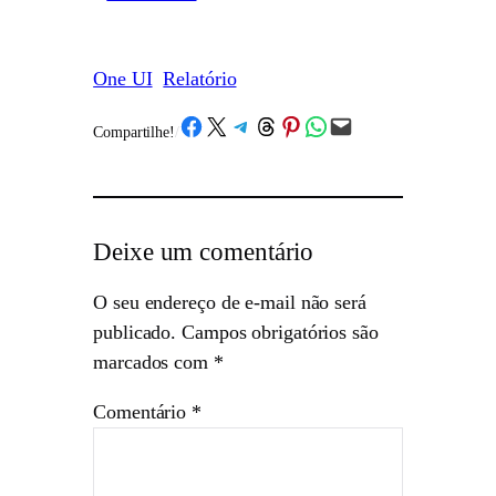
One UI
Relatório
Share on Facebook
Share on X
Share on Telegram
Share on Threads
Share on Pinterest
Share on WhatsApp
Email this Page
Compartilhe!
/
Deixe um comentário
O seu endereço de e-mail não será
publicado.
Campos obrigatórios são
marcados com
*
Comentário
*