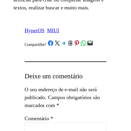
textos, realizar buscar e muito mais.
HyperOS
MIUI
Share on Facebook
Share on X
Share on Telegram
Share on Threads
Share on Pinterest
Share on WhatsApp
Email this Page
Compartilhe!
/
Deixe um comentário
O seu endereço de e-mail não será
publicado.
Campos obrigatórios são
marcados com
*
Comentário
*