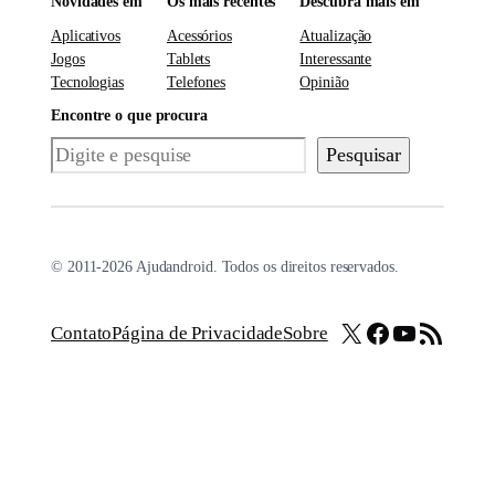
Novidades em
Os mais recentes
Descubra mais em
Aplicativos
Acessórios
Atualização
Jogos
Tablets
Interessante
Tecnologias
Telefones
Opinião
Encontre o que procura
Pesquisar
Pesquisar
© 2011-2026 Ajudandroid. Todos os direitos reservados.
X
Facebook
Youtube
Feed RSS
Contato
Página de Privacidade
Sobre