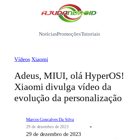
Pular
para
/
o
conteúdo
Notícias
Promoções
Tutoriais
Vídeos
Xiaomi
Adeus, MIUI, olá HyperOS!
Xiaomi divulga vídeo da
evolução da personalização
Marcos Gonçalves Da Silva
29 de dezembro de 2023
29 de dezembro de 2023