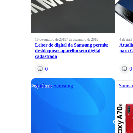
18 de outubro de 2019
7 de dezembro de 2019
4 de abri
Leitor de digital da Samsung permite
Atuali
desbloquear aparelho sem digital
para G
cadastrada
0
0
Notícias
Samsung
Samsu