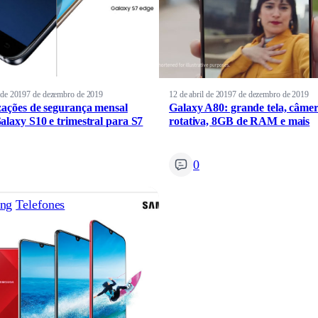
l de 2019
7 de dezembro de 2019
12 de abril de 2019
7 de dezembro de 2019
zações de segurança mensal
Galaxy A80: grande tela, câme
alaxy S10 e trimestral para S7
rotativa, 8GB de RAM e mais
0
ng
Telefones