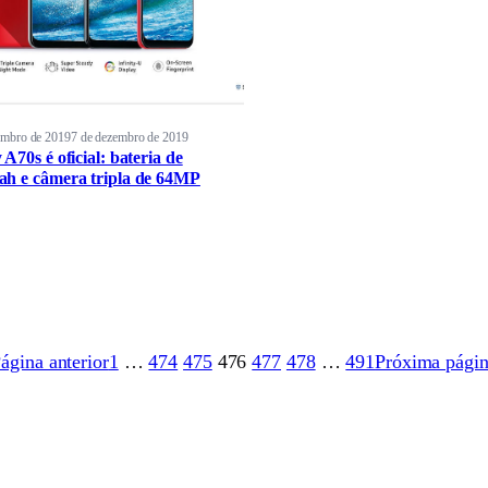
embro de 2019
7 de dezembro de 2019
A70s é oficial: bateria de
h e câmera tripla de 64MP
ágina anterior
1
…
474
475
476
477
478
…
491
Próxima pági