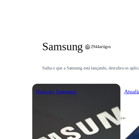
Pular
para
o
conteúdo
Samsung
/
2944
artigos
Saiba o que a Samsung está lançando, descubra os aplica
Notícias
Samsung
Atuali