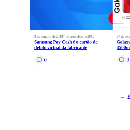
8 de outubro de 2019
7 de dezembro de 2019
27 de set
Samsung Pay Cash é o cartão de
Galaxy 
débito virtual da fabricante
4500ma
0
0
←
P