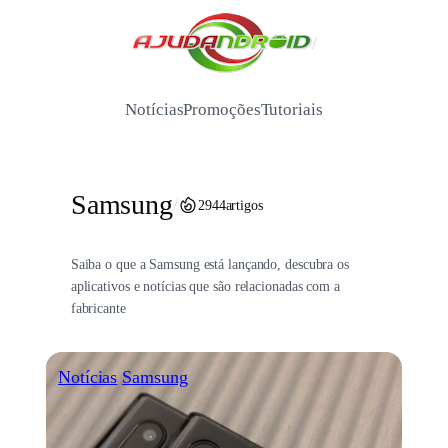
Pular
para
/
o
conteúdo
Notícias
Promoções
Tutoriais
Samsung
/
2944
artigos
Saiba o que a Samsung está lançando, descubra os
aplicativos e notícias que são relacionadas com a
fabricante
Notícias
Samsung