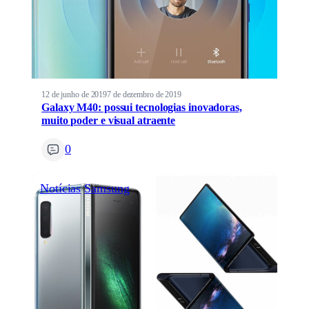
12 de junho de 2019
7 de dezembro de 2019
Galaxy M40: possui tecnologias inovadoras,
muito poder e visual atraente
0
Notícias
Samsung