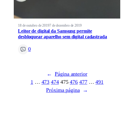
18 de outubro de 2019
7 de dezembro de 2019
Leitor de digital da Samsung permite
desbloquear aparelho sem digital cadastrada
0
←
Página anterior
1
…
473
474
475
476
477
…
491
Próxima página
→