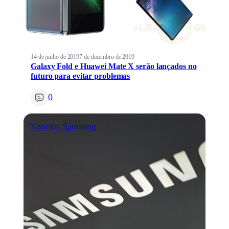
14 de junho de 2019
7 de dezembro de 2019
Galaxy Fold e Huawei Mate X serão lançados no
futuro para evitar problemas
0
Notícias
Samsung