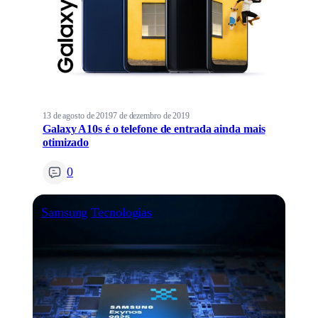
13 de agosto de 2019
7 de dezembro de 2019
Galaxy A10s é o telefone de entrada ainda mais
otimizado
0
Samsung
Tecnologias