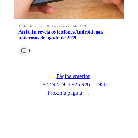
12 de setembro de 2019
6 de dezembro de 2019
AnTuTu revela os telefones Android mais
poderosos de agosto de 2019
0
←
Página anterior
1
…
922
923
924
925
926
…
956
Próxima página
→