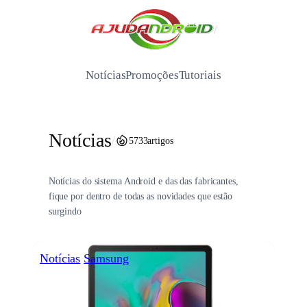
Pular
para
/
o
conteúdo
Notícias
Promoções
Tutoriais
Notícias
/
5733
artigos
Notícias do sistema Android e das das fabricantes,
fique por dentro de todas as novidades que estão
surgindo
Notícias
Samsung