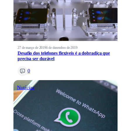
27 de março de 2019
6 de dezembro de 2019
Desafio dos telefones flexíveis é a dobradiça que
precisa ser durável
0
Notícias