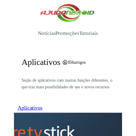
Pular
para
/
o
conteúdo
Notícias
Promoções
Tutoriais
Aplicativos
/
856
artigos
Seção de aplicativos com muitas funções diferentes, o
que traz mais possibilidades de uso e novos recursos
Aplicativos