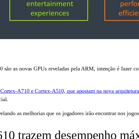
são as novas GPUs reveladas pela ARM, intenção é fazer com
Cortex-A710 e Cortex-A510, que apostam na nova arquitetu
ial.
lando as melhorias que os jogadores irão encontrar nos jogos
610 trazem desempenho má