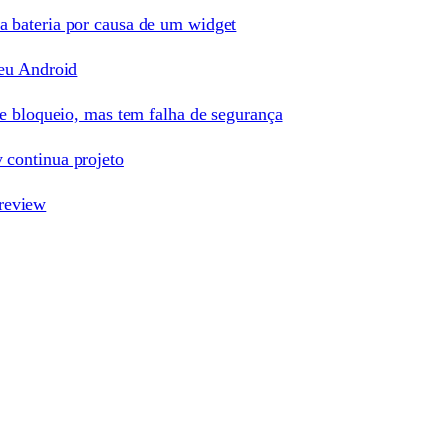
 bateria por causa de um widget
seu Android
de bloqueio, mas tem falha de segurança
 continua projeto
review
sApp