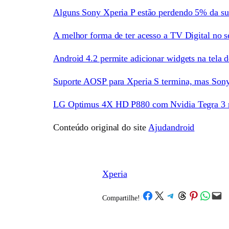
Alguns Sony Xperia P estão perdendo 5% da sua
A melhor forma de ter acesso a TV Digital no 
Android 4.2 permite adicionar widgets na tela 
Suporte AOSP para Xperia S termina, mas Sony
LG Optimus 4X HD P880 com Nvidia Tegra 3 
Conteúdo original do site
Ajudandroid
Xperia
Share on Facebook
Share on X
Share on Telegram
Share on Threads
Share on Pinterest
Share on What
Email this Page
Compartilhe!
/