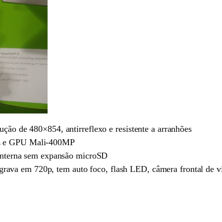
ução de 480×854, antirreflexo e resistente a arranhões
Hz e GPU Mali-400MP
terna sem expansão microSD
rava em 720p, tem auto foco, flash LED, câmera frontal de