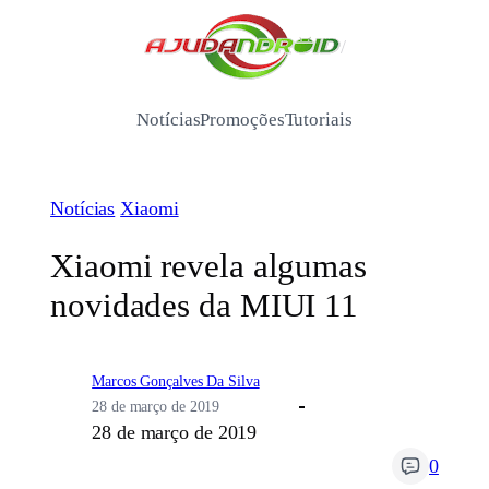
Pular
para
/
o
conteúdo
Notícias
Promoções
Tutoriais
Notícias
Xiaomi
Xiaomi revela algumas
novidades da MIUI 11
Marcos Gonçalves Da Silva
28 de março de 2019
28 de março de 2019
0