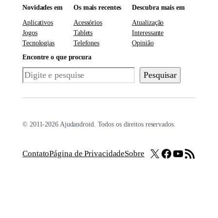
Novidades em
Os mais recentes
Descubra mais em
Aplicativos
Acessórios
Atualização
Jogos
Tablets
Interessante
Tecnologias
Telefones
Opinião
Encontre o que procura
Pesquisar
Pesquisar
© 2011-2026 Ajudandroid. Todos os direitos reservados.
X
Facebook
Youtube
Feed RSS
Contato
Página de Privacidade
Sobre