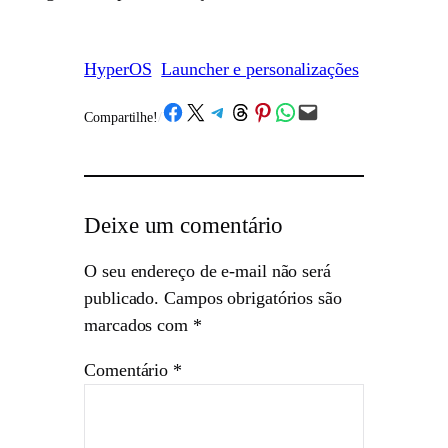
HyperOS
Launcher e personalizações
Share on Facebook
Share on X
Share on Telegram
Share on Threads
Share on Pinterest
Share on WhatsApp
Email this Page
Compartilhe!
/
Deixe um comentário
O seu endereço de e-mail não será
publicado.
Campos obrigatórios são
marcados com
*
Comentário
*