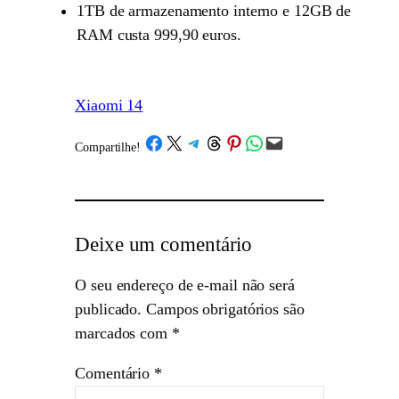
1TB de armazenamento interno e 12GB de
RAM custa 999,90 euros.
Xiaomi 14
Share on Facebook
Share on X
Share on Telegram
Share on Threads
Share on Pinterest
Share on WhatsApp
Email this Page
Compartilhe!
/
Deixe um comentário
O seu endereço de e-mail não será
publicado.
Campos obrigatórios são
marcados com
*
Comentário
*