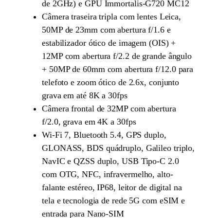
de 2GHz) e GPU Immortalis-G720 MC12
Câmera traseira tripla com lentes Leica,
50MP de 23mm com abertura f/1.6 e
estabilizador ótico de imagem (OIS) +
12MP com abertura f/2.2 de grande ângulo
+ 50MP de 60mm com abertura f/12.0 para
telefoto e zoom ótico de 2.6x, conjunto
grava em até 8K a 30fps
Câmera frontal de 32MP com abertura
f/2.0, grava em 4K a 30fps
Wi-Fi 7, Bluetooth 5.4, GPS duplo,
GLONASS, BDS quádruplo, Galileo triplo,
NavIC e QZSS duplo, USB Tipo-C 2.0
com OTG, NFC, infravermelho, alto-
falante estéreo, IP68, leitor de digital na
tela e tecnologia de rede 5G com eSIM e
entrada para Nano-SIM