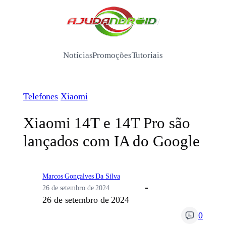
Pular
para
/
o
conteúdo
Notícias
Promoções
Tutoriais
Telefones
Xiaomi
Xiaomi 14T e 14T Pro são
lançados com IA do Google
Marcos Gonçalves Da Silva
26 de setembro de 2024
26 de setembro de 2024
0