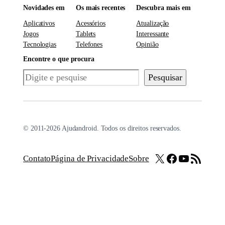
Novidades em
Os mais recentes
Descubra mais em
Aplicativos
Acessórios
Atualização
Jogos
Tablets
Interessante
Tecnologias
Telefones
Opinião
Encontre o que procura
Pesquisar
Pesquisar
© 2011-2026 Ajudandroid. Todos os direitos reservados.
X
Facebook
Youtube
Feed RSS
Contato
Página de Privacidade
Sobre