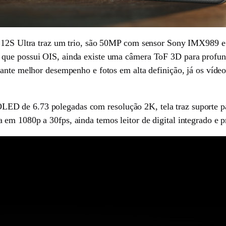
i 12S Ultra traz um trio, são 50MP com sensor Sony IMX989 e
que possui OIS, ainda existe uma câmera ToF 3D para profund
rante melhor desempenho e fotos em alta definição, já os víd
ED de 6.73 polegadas com resolução 2K, tela traz suporte
em 1080p a 30fps, ainda temos leitor de digital integrado e 