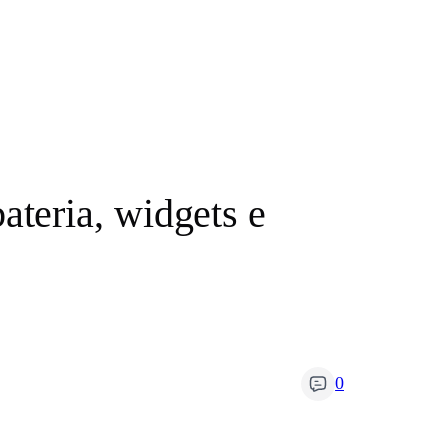
teria, widgets e
0