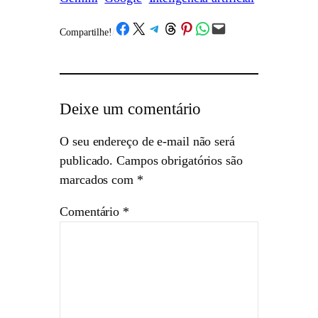
Share on Facebook
Share on X
Share on Telegram
Share on Threads
Share on Pinterest
Share on WhatsApp
Email this Page
Compartilhe!
/
Deixe um comentário
O seu endereço de e-mail não será
publicado.
Campos obrigatórios são
marcados com
*
Comentário
*