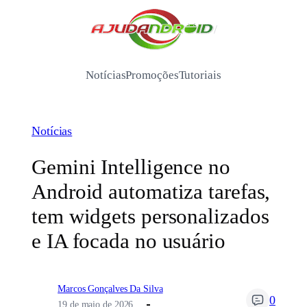
Pular
para
/
o
conteúdo
Notícias
Promoções
Tutoriais
Notícias
Gemini Intelligence no
Android automatiza tarefas,
tem widgets personalizados
e IA focada no usuário
Marcos Gonçalves Da Silva
0
19 de maio de 2026