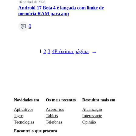
16 de abril de 2026
Android 17 Beta 4 é lançada com limite de
memória RAM para app
0
1
2
3
4
Próxima página
→
Novidades em
Os mais recentes
Descubra mais em
Aplicativos
Acessórios
Atualização
Jogos
Tablets
Interessante
Tecnologias
Telefones
Opinião
Encontre o que procura