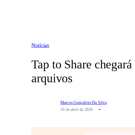
Pular
para
o
conteúdo
Notícias
Tap to Share chegará
arquivos
Marcos Gonçalves Da Silva
10 de abril de 2026