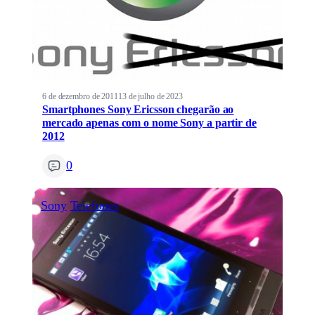
6 de dezembro de 2011
13 de julho de 2023
Smartphones Sony Ericsson chegarão ao
mercado apenas com o nome Sony a partir de
2012
0
Sony
Telefones