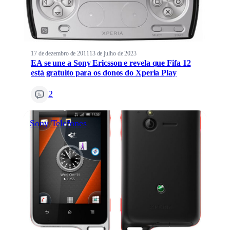
17 de dezembro de 2011
13 de julho de 2023
EA se une a Sony Ericsson e revela que Fifa 12
está gratuito para os donos do Xperia Play
2
Sony
Telefones