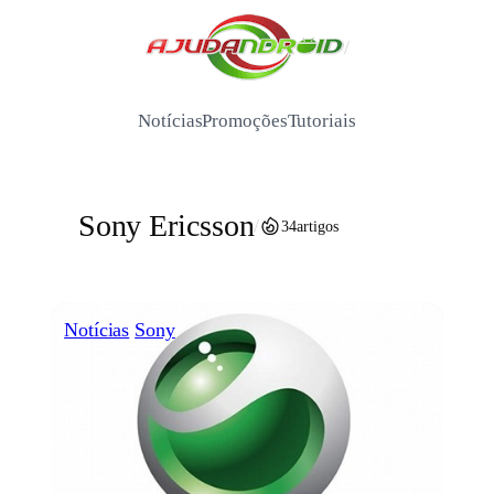
Pular
para
/
o
conteúdo
Notícias
Promoções
Tutoriais
Sony Ericsson
/
34
artigos
Notícias
Sony