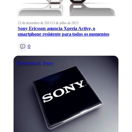
23 de dezembro de 2011
13 de julho de 2023
Sony Ericsson anuncia Xperia Active, o
smartphone resistente para todos os momentos
0
Benchmark
Sony