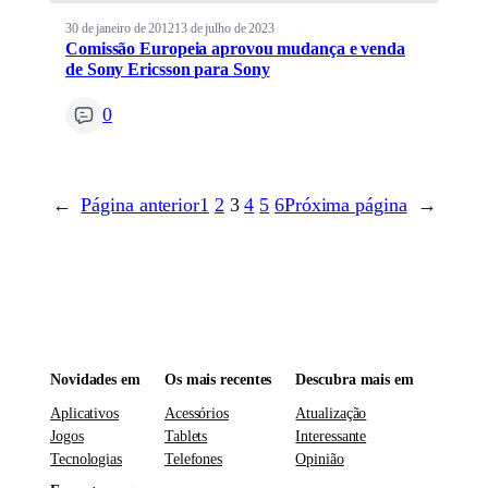
30 de janeiro de 2012
13 de julho de 2023
Comissão Europeia aprovou mudança e venda
de Sony Ericsson para Sony
0
←
Página anterior
1
2
3
4
5
6
Próxima página
→
Novidades em
Os mais recentes
Descubra mais em
Aplicativos
Acessórios
Atualização
Jogos
Tablets
Interessante
Tecnologias
Telefones
Opinião