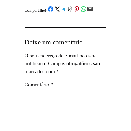
Share on Facebook
Share on X
Share on Telegram
Share on Threads
Share on Pinterest
Share on WhatsApp
Email this Page
Compartilhe!
/
Deixe um comentário
O seu endereço de e-mail não será
publicado.
Campos obrigatórios são
marcados com
*
Comentário
*