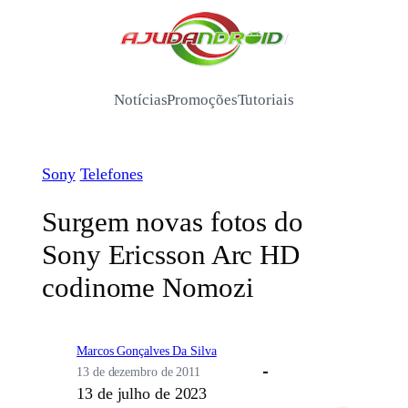
Pular
para
/
o
conteúdo
Notícias
Promoções
Tutoriais
Sony
Telefones
Surgem novas fotos do
Sony Ericsson Arc HD
codinome Nomozi
Marcos Gonçalves Da Silva
13 de dezembro de 2011
13 de julho de 2023