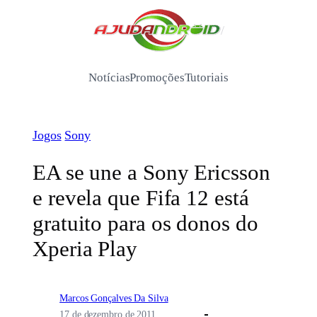
Pular
para
/
o
conteúdo
Notícias
Promoções
Tutoriais
Jogos
Sony
EA se une a Sony Ericsson
e revela que Fifa 12 está
gratuito para os donos do
Xperia Play
Marcos Gonçalves Da Silva
17 de dezembro de 2011