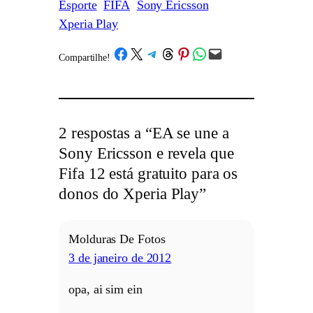
Esporte
FIFA
Sony Ericsson
Xperia Play
Share on Facebook
Share on X
Share on Telegram
Share on Threads
Share on Pinterest
Share on WhatsApp
Email this Page
Compartilhe!
/
2 respostas a “EA se une a
Sony Ericsson e revela que
Fifa 12 está gratuito para os
donos do Xperia Play”
Molduras De Fotos
3 de janeiro de 2012
opa, ai sim ein