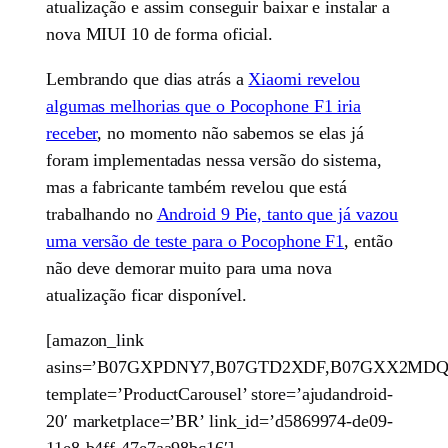
atualização e assim conseguir baixar e instalar a
nova MIUI 10 de forma oficial.
Lembrando que dias atrás a
Xiaomi revelou
algumas melhorias que o Pocophone F1 iria
receber
, no momento não sabemos se elas já
foram implementadas nessa versão do sistema,
mas a fabricante também revelou que está
trabalhando no
Android 9 Pie, tanto que já vazou
uma versão de teste para o Pocophone F1
, então
não deve demorar muito para uma nova
atualização ficar disponível.
[amazon_link
asins=’B07GXPDNY7,B07GTD2XDF,B07GXX2MD
template=’ProductCarousel’ store=’ajudandroid-
20′ marketplace=’BR’ link_id=’d5869974-de09-
11e8-b4ff-47e7aa98bc16′]