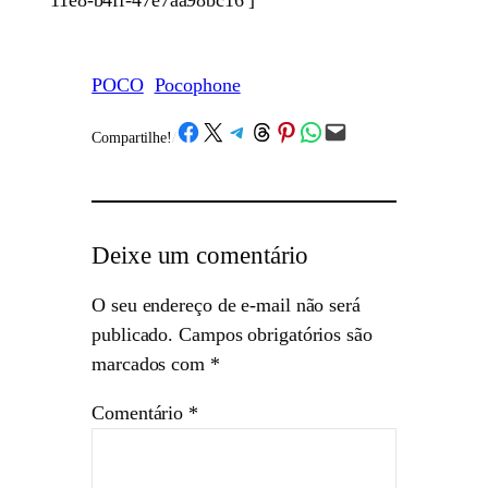
POCO
Pocophone
Share on Facebook
Share on X
Share on Telegram
Share on Threads
Share on Pinterest
Share on WhatsApp
Email this Page
Compartilhe!
/
Deixe um comentário
O seu endereço de e-mail não será
publicado.
Campos obrigatórios são
marcados com
*
Comentário
*