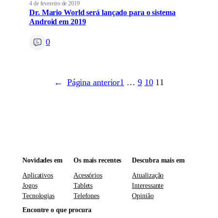
4 de fevereiro de 2019
Dr. Mario World será lançado para o sistema
Android em 2019
0
←
Página anterior
1
…
9
10
11
Novidades em
Os mais recentes
Descubra mais em
Aplicativos
Acessórios
Atualização
Jogos
Tablets
Interessante
Tecnologias
Telefones
Opinião
Encontre o que procura