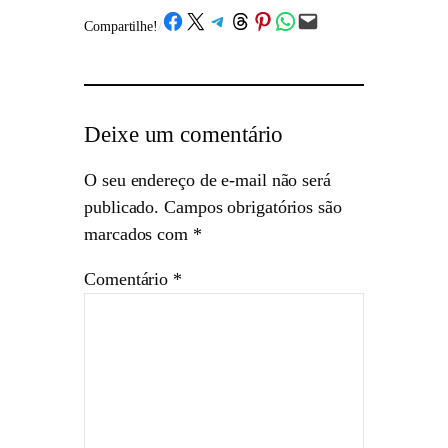
Share on Facebook
Share on X
Share on Telegram
Share on Threads
Share on Pinterest
Share on WhatsApp
Email this Page
Compartilhe!
/
Deixe um comentário
O seu endereço de e-mail não será
publicado.
Campos obrigatórios são
marcados com
*
Comentário
*