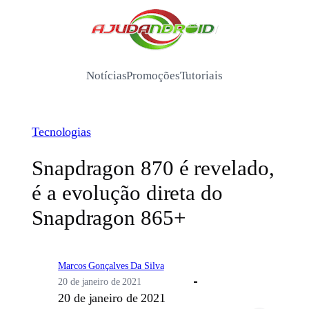
Pular
para
/
o
conteúdo
Notícias
Promoções
Tutoriais
Tecnologias
Snapdragon 870 é revelado,
é a evolução direta do
Snapdragon 865+
Marcos Gonçalves Da Silva
20 de janeiro de 2021
20 de janeiro de 2021