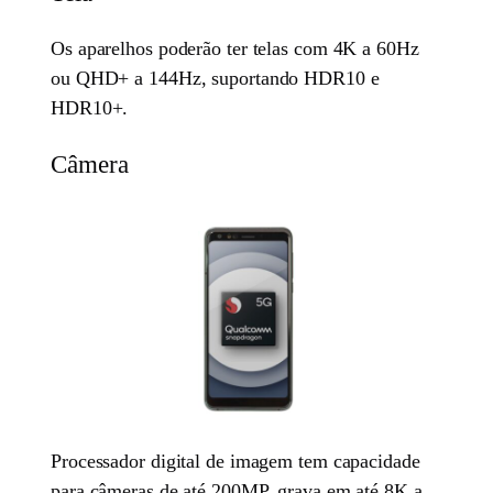
Os aparelhos poderão ter telas com 4K a 60Hz
ou QHD+ a 144Hz, suportando HDR10 e
HDR10+.
Câmera
Processador digital de imagem tem capacidade
para câmeras de até 200MP, grava em até 8K a