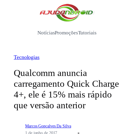
Pular
para
/
o
conteúdo
Notícias
Promoções
Tutoriais
Tecnologias
Qualcomm anuncia
carregamento Quick Charge
4+, ele é 15% mais rápido
que versão anterior
Marcos Gonçalves Da Silva
1 de junho de 2017