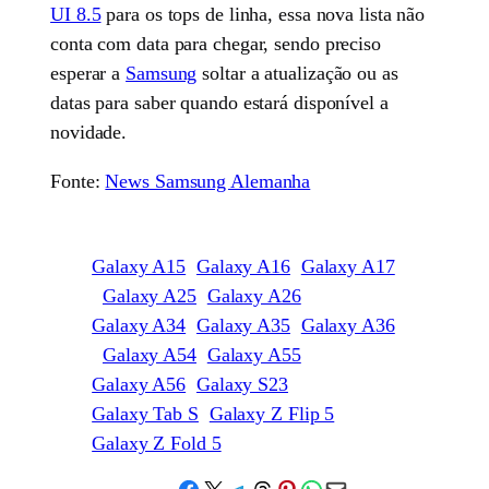
UI 8.5
para os tops de linha, essa nova lista não
conta com data para chegar, sendo preciso
esperar a
Samsung
soltar a atualização ou as
datas para saber quando estará disponível a
novidade.
Fonte:
News Samsung Alemanha
Galaxy A15
Galaxy A16
Galaxy A17
Galaxy A25
Galaxy A26
Galaxy A34
Galaxy A35
Galaxy A36
Galaxy A54
Galaxy A55
Galaxy A56
Galaxy S23
Galaxy Tab S
Galaxy Z Flip 5
Galaxy Z Fold 5
Share on Facebook
Share on X
Share on Telegram
Share on Threads
Share on Pinterest
Share on WhatsApp
Email this Page