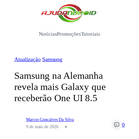
Pular
para
/
o
conteúdo
Notícias
Promoções
Tutoriais
Atualização
Samsung
Samsung na Alemanha
revela mais Galaxy que
receberão One UI 8.5
Marcos Gonçalves Da Silva
0
9 de maio de 2026