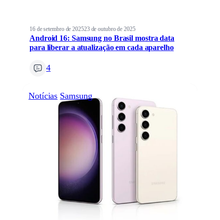
16 de setembro de 2025
23 de outubro de 2025
Android 16: Samsung no Brasil mostra data
para liberar a atualização em cada aparelho
4
Notícias
Samsung