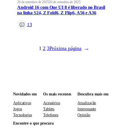
26 de setembro de 2025
26 de setembro de 2025
Android 16 com One UI 8 é liberado no Brasil
na linha S24, Z Fold6, Z Flip6, A56 e A36
13
1
2
3
Próxima página
→
Novidades em
Os mais recentes
Descubra mais em
Aplicativos
Acessórios
Atualização
Jogos
Tablets
Interessante
Tecnologias
Telefones
Opinião
Encontre o que procura