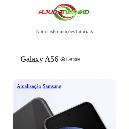
Pular
para
/
o
conteúdo
Notícias
Promoções
Tutoriais
Galaxy A56
/
16
artigos
Atualização
Samsung