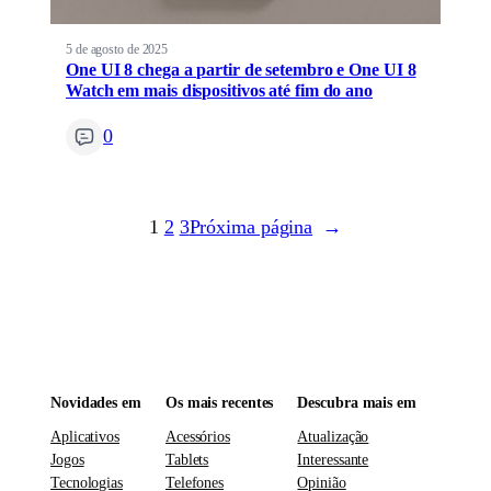
5 de agosto de 2025
One UI 8 chega a partir de setembro e One UI 8
Watch em mais dispositivos até fim do ano
0
1
2
3
Próxima página
→
Novidades em
Os mais recentes
Descubra mais em
Aplicativos
Acessórios
Atualização
Jogos
Tablets
Interessante
Tecnologias
Telefones
Opinião