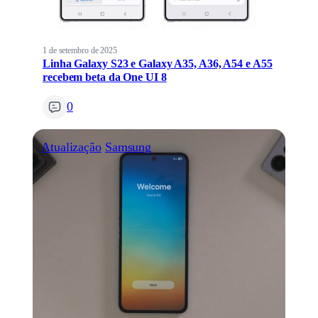
1 de setembro de 2025
Linha Galaxy S23 e Galaxy A35, A36, A54 e A55
recebem beta da One UI 8
0
Atualização
Samsung