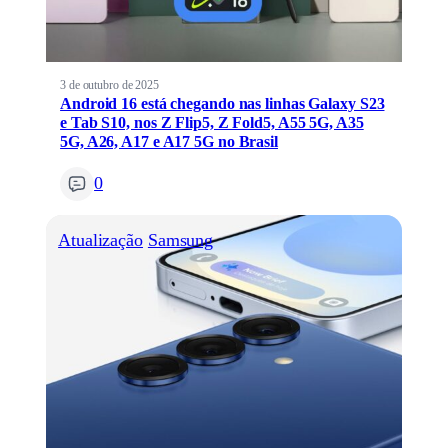
3 de outubro de 2025
Android 16 está chegando nas linhas Galaxy S23
e Tab S10, nos Z Flip5, Z Fold5, A55 5G, A35
5G, A26, A17 e A17 5G no Brasil
0
Atualização
Samsung