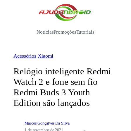
Pular
para
/
o
conteúdo
Notícias
Promoções
Tutoriais
Acessórios
Xiaomi
Relógio inteligente Redmi
Watch 2 e fone sem fio
Redmi Buds 3 Youth
Edition são lançados
Marcos Gonçalves Da Silva
1 de novembro de 2021