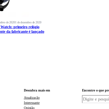
embro de 2020
1 de dezembro de 2020
Watch: primeiro relógio
ente da fabricante é lançado
Descubra mais em
Encontre o que pr
Pesquisar
Atualização
Interessante
Opinião