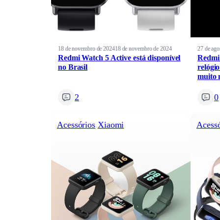
18 de novembro de 2024
18 de novembro de 2024
27 de ago
Redmi Watch 5 Active está disponível
Redmi 
no Brasil
relógio
muito 
2
0
Acessórios
Xiaomi
Acessó