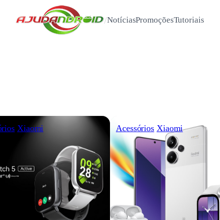
/
Notícias
Promoções
Tutoriais
rios
Xiaomi
Acessórios
Xiaomi