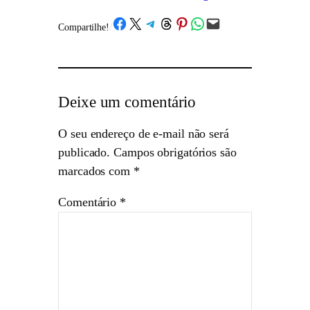
Share on Facebook
Share on X
Share on Telegram
Share on Threads
Share on Pinterest
Share on WhatsApp
Email this Page
Compartilhe!
/
Deixe um comentário
O seu endereço de e-mail não será
publicado.
Campos obrigatórios são
marcados com
*
Comentário
*