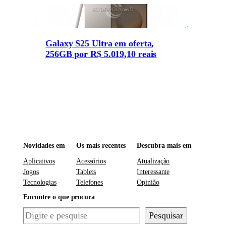
Galaxy S25 Ultra em oferta,
256GB por R$ 5.019,10 reais
Novidades em
Os mais recentes
Descubra mais em
Aplicativos
Acessórios
Atualização
Jogos
Tablets
Interessante
Tecnologias
Telefones
Opinião
Encontre o que procura
Pesquisar
Pesquisar