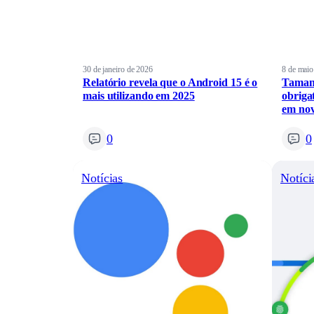
30 de janeiro de 2026
8 de maio
Relatório revela que o Android 15 é o
Tamanh
mais utilizando em 2025
obriga
em no
0
0
Notícias
Notíci