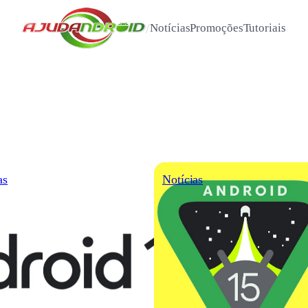
/
Notícias
Promoções
Tutoriais
as
Notícias