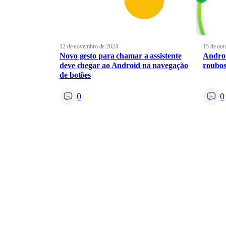
12 de novembro de 2024
15 de out
Novo gesto para chamar a assistente
Androi
deve chegar ao Android na navegação
roubos
de botões
0
0