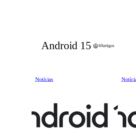
Pular
para
o
conteúdo
Android 15
/
69
artigos
Notícias
Notíci