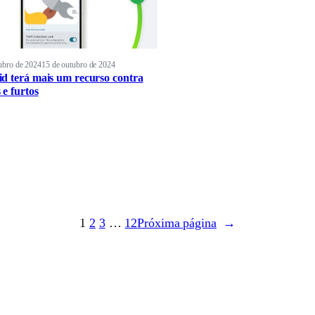
ubro de 2024
15 de outubro de 2024
d terá mais um recurso contra
 e furtos
1
2
3
…
12
Próxima página
→