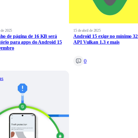
 de 2025
15 de abril de 2025
o de página de 16 KB será
Android 15 exige no mínimo 3
tório para apps do Android 15
API Vulkan 1.3 e mais
vembro
0
as