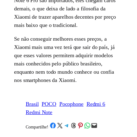
Note 6 Pro são importados, eles chegam caros
demais, o que deixa de lado a filosofia da
Xiaomi de trazer aparelhos decentes por preço
mais baixo que o tradicional.
Se não conseguir melhores esses preços, a
Xiaomi mais uma vez terá que sair do país, já
que esses valores permitem adquirir modelos
mais conhecidos pelo público brasileiro,
enquanto nem todo mundo conhece ou confia
nos smartphones da Xiaomi.
Brasil
POCO
Pocophone
Redmi 6
Redmi Note
Share on Facebook
Share on X
Share on Telegram
Share on Threads
Share on Pinterest
Share on WhatsApp
Email this Page
Compartilhe!
/