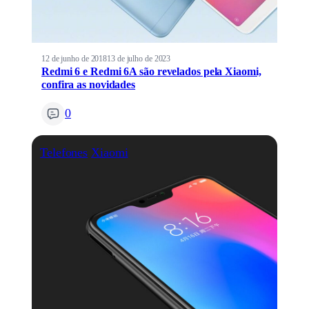
12 de junho de 2018
13 de julho de 2023
Redmi 6 e Redmi 6A são revelados pela Xiaomi,
confira as novidades
0
Telefones
Xiaomi