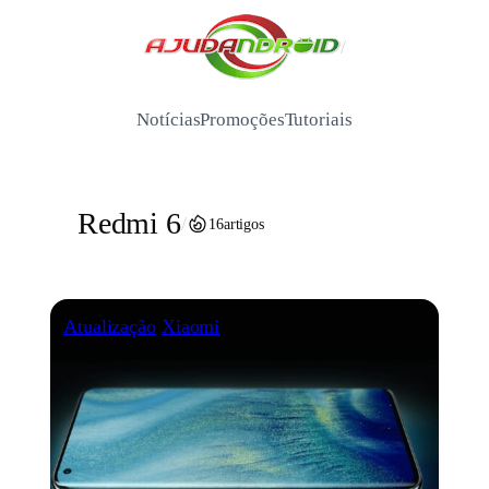
Pular
para
/
o
conteúdo
Notícias
Promoções
Tutoriais
Redmi 6
/
16
artigos
Atualização
Xiaomi