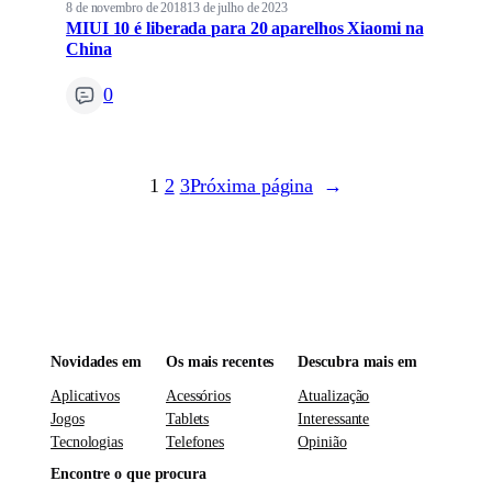
8 de novembro de 2018
13 de julho de 2023
MIUI 10 é liberada para 20 aparelhos Xiaomi na
China
0
1
2
3
Próxima página
→
Novidades em
Os mais recentes
Descubra mais em
Aplicativos
Acessórios
Atualização
Jogos
Tablets
Interessante
Tecnologias
Telefones
Opinião
Encontre o que procura